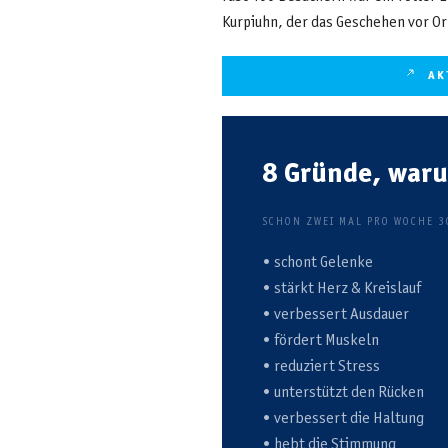
Kurpiuhn, der das Geschehen vor Or
AK
8 Gründe, war
SCHON ZWEI MAL PRO WOCHE 3
• schont Gelenke
• stärkt Herz & Kreislauf
• verbessert Ausdauer
• fördert Muskeln
• reduziert Stress
• unterstützt den Rücken
• verbessert die Haltung
• hebt die Stimmung