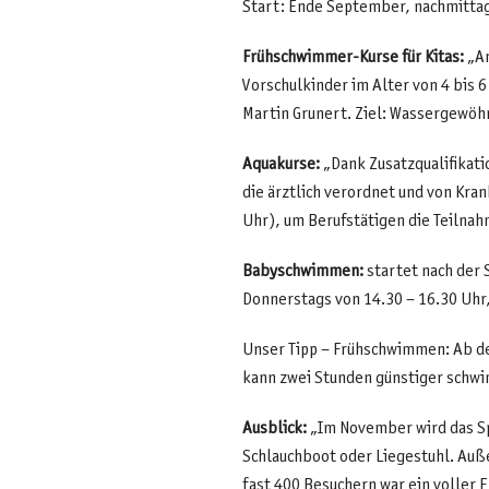
Start: Ende September, nachmitta
Frühschwimmer-Kurse für Kitas:
„An
Vorschulkinder im Alter von 4 bis 
Martin Grunert. Ziel: Wassergewöh
Aquakurse:
„Dank Zusatzqualifikati
die ärztlich verordnet und von Kr
Uhr), um Berufstätigen die Teilnah
Babyschwimmen:
startet nach der
Donnerstags von 14.30 – 16.30 Uhr
Unser Tipp – Frühschwimmen: Ab d
kann zwei Stunden günstiger schwi
Ausblick:
„Im November wird das Sp
Schlauchboot oder Liegestuhl. Auße
fast 400 Besuchern war ein voller 