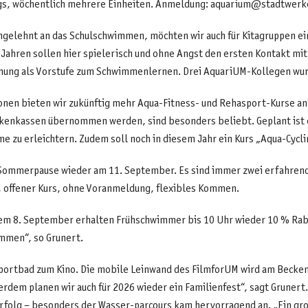
gs, wöchentlich mehrere Einheiten. Anmeldung: aquarium@stadtwer
gelehnt an das Schulschwimmen, möchten wir auch für Kitagruppen e
6 Jahren sollen hier spielerisch und ohne Angst den ersten Kontakt mi
nung als Vorstufe zum Schwimmenlernen. Drei AquariUM-Kollegen wurd
onen bieten wir zukünftig mehr Aqua-Fitness- und Rehasport-Kurse an
ankenkassen übernommen werden, sind besonders beliebt. Geplant ist 
me zu erleichtern. Zudem soll noch in diesem Jahr ein Kurs „Aqua-Cycli
 Sommerpause wieder am 11. September. Es sind immer zwei erfahre
, offener Kurs, ohne Voranmeldung, flexibles Kommen.
em 8. September erhalten Frühschwimmer bis 10 Uhr wieder 10 % Rab
mmen“, so Grunert.
ortbad zum Kino. Die mobile Leinwand des FilmforUM wird am Becken
rdem planen wir auch für 2026 wieder ein Familienfest“, sagt Grunert
Erfolg – besonders der Wasser-parcours kam hervorragend an. „Ein gr