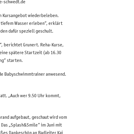
ke-schwedt.de
in Kursangebot wiederbeleben.
t tiefem Wasser erleben“, erklärt
en dafür speziell geschult.
“, berichtet Grunert. Reha-Kurse,
eine spätere Startzeit (ab 16.30
ng“ starten.
nde Babyschwimmtrainer anwesend.
att. „Auch wer 9.50 Uhr kommt,
rand aufgebaut, geschaut wird vom
. Das „Splash&Smile“ im Juni mit
oßes Dankeschön an Badleiter Kai