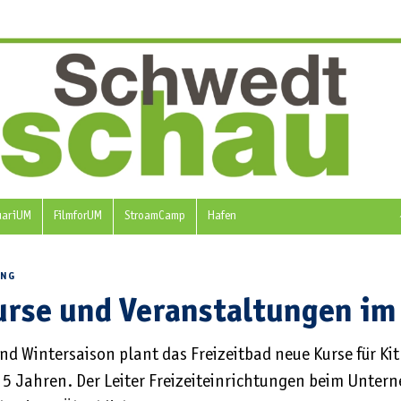
uariUM
FilmforUM
StroamCamp
Hafen
UNG
rse und Veranstaltungen i
d Wintersaison plant das Freizeitbad neue Kurse für K
 5 Jahren. Der Leiter Freizeiteinrichtungen beim Unte