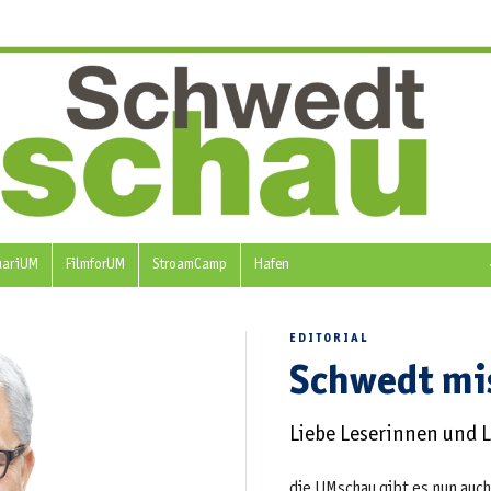
uariUM
FilmforUM
StroamCamp
Hafen
EDITORIAL
Schwedt mi
Liebe Leserinnen und L
die UMschau gibt es nun auch