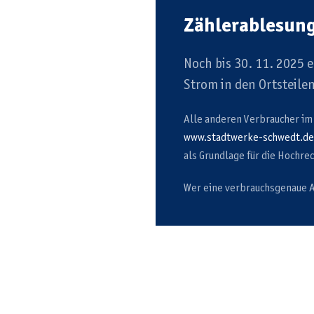
Zählerablesun
Noch bis 30. 11. 2025 
Strom in den Ortsteile
Alle anderen Verbraucher im
www.stadtwerke-schwedt.de
als Grundlage für die Hochre
Wer eine verbrauchsgenaue A