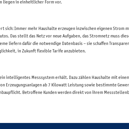
n liegen in einheitlicher Form vor.
rt sich: Immer mehr Haushalte erzeugen inzwischen eigenen Strom mi
os. Das stellt das Netz vor neue Aufgaben, das Stromnetz muss dies
eme liefern dafür die notwendige Datenbasis – sie schaffen Transpar
ichkeit, in Zukunft flexible Tarife anzubieten.
 ein intelligentes Messsystem erhält. Dazu zählen Haushalte mit eine
von Erzeugungsanlagen ab 7 Kilowatt Leistung sowie bestimmte Gewer
nbaupflicht. Betroffene Kunden werden direkt von ihrem Messstellenb