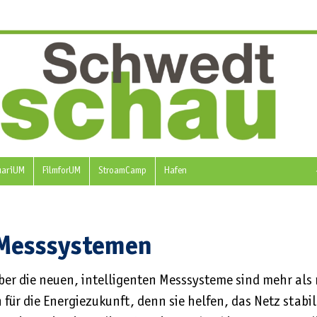
uariUM
FilmforUM
StroamCamp
Hafen
 Messsystemen
ber die neuen, intelligenten Messsysteme sind mehr als 
 für die Energiezukunft, denn sie helfen, das Netz stabi