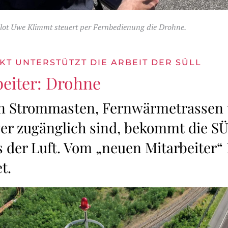
ot Uwe Klimmt steuert per Fernbedienung die Drohne.
T UNTERSTÜTZT DIE ARBEIT DER SÜLL
beiter: Drohne
on Strommasten, Fernwärmetrassen 
wer zugänglich sind, bekommt die S
 der Luft. Vom „neuen Mitarbeiter“
t.