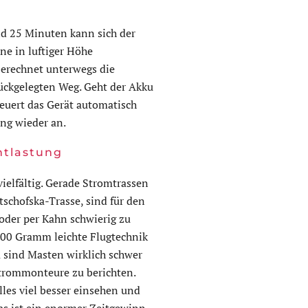
d 25 Minuten kann sich der
ne in luftiger Höhe
erechnet unterwegs die
ückgelegten Weg. Geht der Akku
euert das Gerät automatisch
ng wieder an.
ntlastung
vielfältig. Gerade Stromtrassen
schofska-Trasse, sind für den
oder per Kahn schwierig zu
 900 Gramm leichte Flugtechnik
a sind Masten wirklich schwer
Strommonteure zu berichten.
les viel besser einsehen und
as ist ein enormer Zeitgewinn