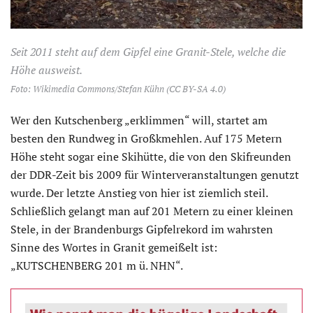
Seit 2011 steht auf dem Gipfel eine Granit-Stele, welche die
Höhe ausweist.
Foto: Wikimedia Commons/Stefan Kühn (CC BY-SA 4.0)
Wer den Kutschenberg „erklimmen“ will, startet am
besten den Rundweg in Großkmehlen. Auf 175 Metern
Höhe steht sogar eine Skihütte, die von den Skifreunden
der DDR-Zeit bis 2009 für Winterveranstaltungen genutzt
wurde. Der letzte Anstieg von hier ist ziemlich steil.
Schließlich gelangt man auf 201 Metern zu einer kleinen
Stele, in der Brandenburgs Gipfelrekord im wahrsten
Sinne des Wortes in Granit gemeißelt ist:
„KUTSCHENBERG 201 m ü. NHN“.