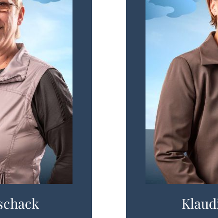
schack
Klaud