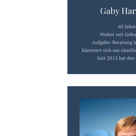
Gaby Ha
60 Jahre
Wohnt seit Gebu
Aufgabe: Beratung 
kümmert sich um sämtli
Seit 2012 bei de