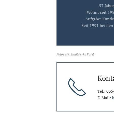
57 Jahre
Wohnt seit 198
Aufgabe: Kunde
Seit 1991 bei de
Fotos (4): Stadtwerke Forst
Kont
Tel.: 03
E-Mail:
k