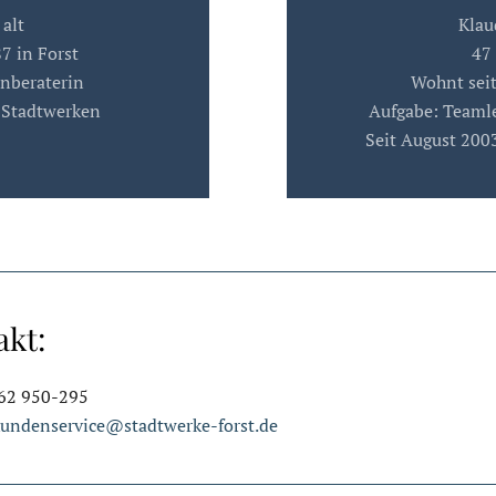
 alt
Klau
7 in Forst
47 
nberaterin
Wohnt seit
n Stadtwerken
Aufgabe: Teamle
Seit August 200
akt:
562 950-295
undenservice@stadtwerke-forst.de