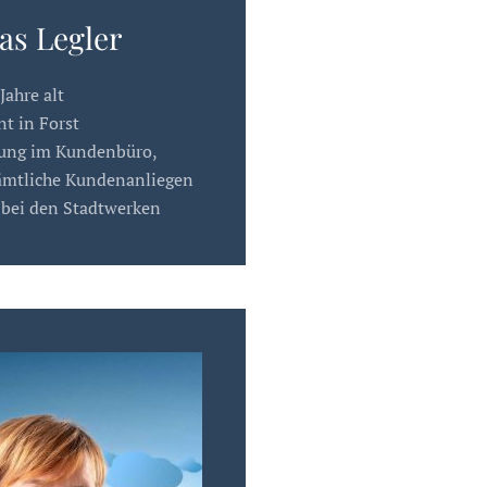
s Legler
Jahre alt
t in Forst
tung im Kundenbüro,
ämtliche Kundenanliegen
 bei den Stadtwerken