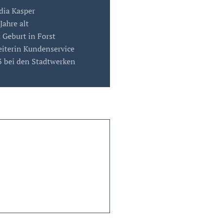
dia Kasper
Jahre alt
 Geburt in Forst
iterin Kundenservice
3 bei den Stadtwerken