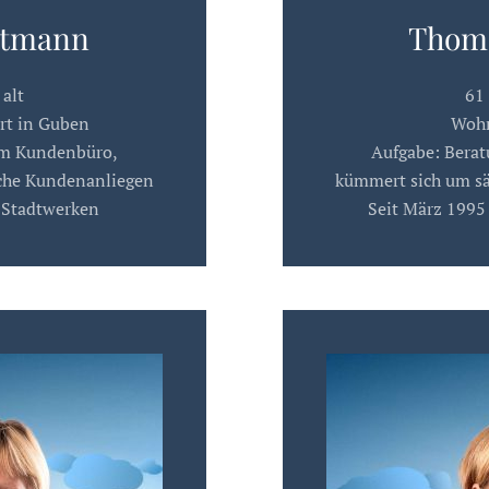
rtmann
Thoma
 alt
61 
rt in Guben
Wohn
im Kundenbüro,
Aufgabe: Bera
che Kundenanliegen
kümmert sich um s
n Stadtwerken
Seit März 1995